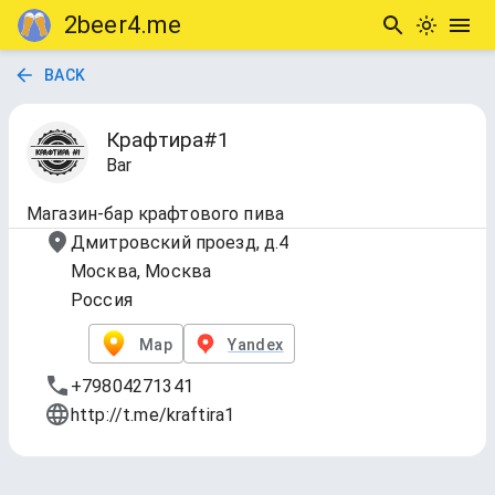
2beer4.me
BACK
Крафтира#1
Bar
Магазин-бар крафтового пива
Дмитровский проезд, д.4
Москва, Москва
Россия
Map
Yandex
+79804271341
http://t.me/kraftira1
Таплист Крафтира#1