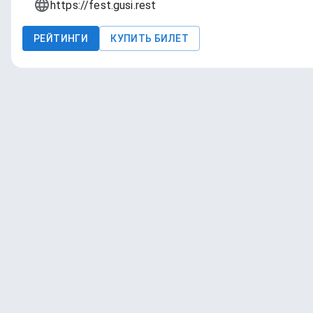
https://fest.gusi.rest
РЕЙТИНГИ
КУПИТЬ БИЛЕТ
4Brewers • Владимир
4 напитка
Black Cat Brewery • Москва
4 напитка
Chibis Brewery • Москва
4 напитка
Gravity Project • Санкт-Петербург
4 напитка