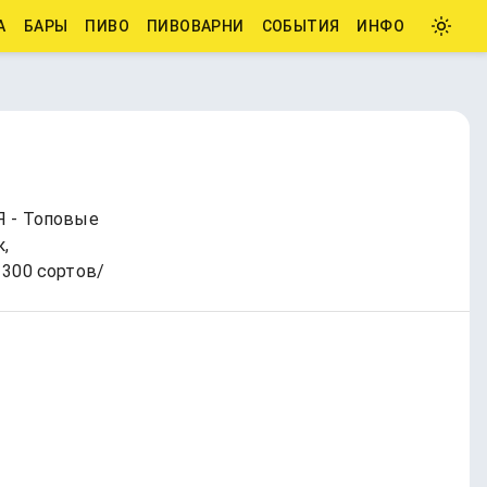
А
БАРЫ
ПИВО
ПИВОВАРНИ
СОБЫТИЯ
ИНФО
Я - Топовые
,
 300 сортов/