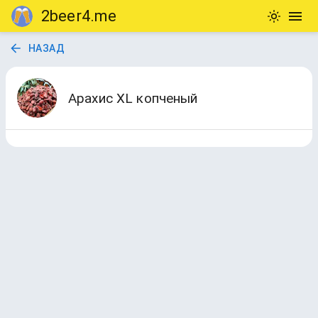
2beer4.me
НАЗАД
Арахис XL копченый