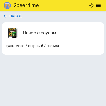
2beer4.me
НАЗАД
Начос с соусом
гуакамоле / сырный / сальса