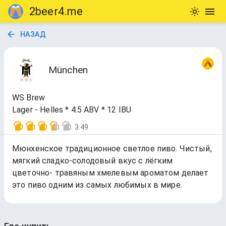
2beer4.me
НАЗАД
München
WS Brew
Lager - Helles * 4.5 ABV * 12 IBU
3.49
Мюнхенское традиционное светлое пиво. Чистый,
мягкий сладко-солодовый вкус с лёгким
цветочно- травяным хмелевым ароматом делает
это пиво одним из самых любимых в мире.