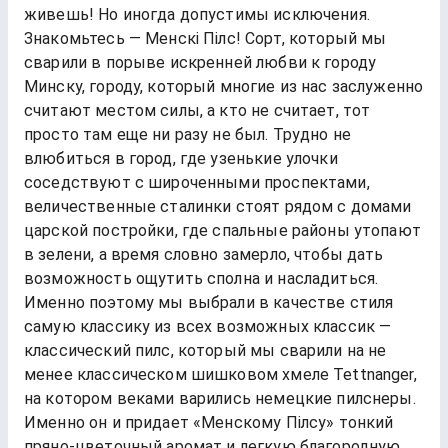
живешь! Но иногда допустимы исключения.
Знакомьтесь — Менскi Пiлс! Сорт, который мы
сварили в порыве искренней любви к городу
Минску, городу, который многие из нас заслуженно
считают местом силы, а кто не считает, тот
просто там еще ни разу не был. Трудно не
влюбиться в город, где узенькие улочки
соседствуют с широченными проспектами,
величественные сталинки стоят рядом с домами
царской постройки, где спальные районы утопают
в зелени, а время словно замерло, чтобы дать
возможность ощутить сполна и насладиться.
Именно поэтому мы выбрали в качестве стиля
самую классику из всех возможных классик —
классический пилс, который мы сварили на не
менее классическом шишковом хмеле Tettnanger,
на котором веками варились немецкие пилснеры.
Именно он и придает «Менскому Пiлсу» тонкий
пряно-цветочный аромат и легкую благородную