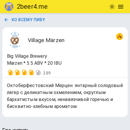
2beer4.me
КО ВСЕМУ ПИВУ
Village Märzen
Big Village Brewery
Märzen * 5.5 ABV * 20 IBU
3.89
Октоберфестовский Мерцен: янтарный солодовый
лагер с деликатным охмелением, округлым
бархатистым вкусом, ненавязчивой горечью и
бисквитно-хлебным ароматом.