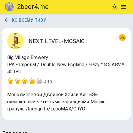
2beer4.me
КО ВСЕМУ ПИВУ
NEXT LEVEL-MOSAIC
Big Village Brewery
IPA - Imperial / Double New England / Hazy * 8.5 ABV *
40 IBU
4.10
Монохмелевой Двойной Хейзи АйПиЭй
охмеленный четырьмя вариациями Mosaic:
гранулы/Incognito/LupoMAX/CRYO