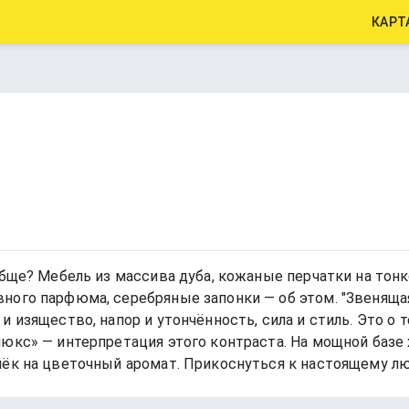
КАРТ
обще? Мебель из массива дуба, кожаные перчатки на тон
ного парфюма, серебряные запонки — об этом. "Звенящая
 изящество, напор и утончённость, сила и стиль. Это о 
юкс» — интерпретация этого контраста. На мощной базе 
ёк на цветочный аромат. Прикоснуться к настоящему люк