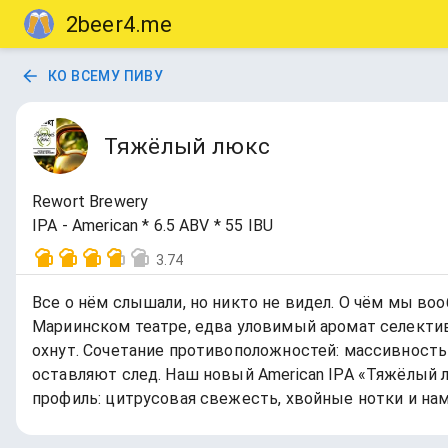
2beer4.me
КО ВСЕМУ ПИВУ
Тяжёлый люкс
Rewort Brewery
IPA - American * 6.5 ABV * 55 IBU
3.74
Все о нём слышали, но никто не видел. О чём мы во
Мариинском театре, едва уловимый аромат селектив
охнут. Сочетание противоположностей: массивность и
оставляют след. Наш новый American IPA «Тяжёлый л
профиль: цитрусовая свежесть, хвойные нотки и нам