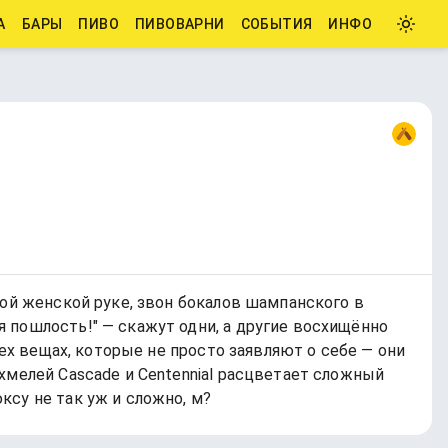
А
БАРЫ
ПИВО
ПИВОВАРНИ
СОБЫТИЯ
ИНФО
кой женской руке, звон бокалов шампанского в
 пошлость!" — скажут одни, а другие восхищённо
тех вещах, которые не просто заявляют о себе — они
хмелей Cascade и Centennial расцветает сложный
су не так уж и сложно, м?