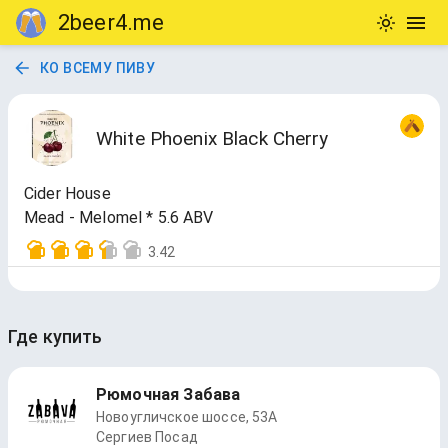
2beer4.me
КО ВСЕМУ ПИВУ
White Phoenix Black Cherry
Cider House
Mead - Melomel * 5.6 ABV
3.42
Где купить
Рюмочная Забава
Новоугличское шоссе, 53А
Сергиев Посад