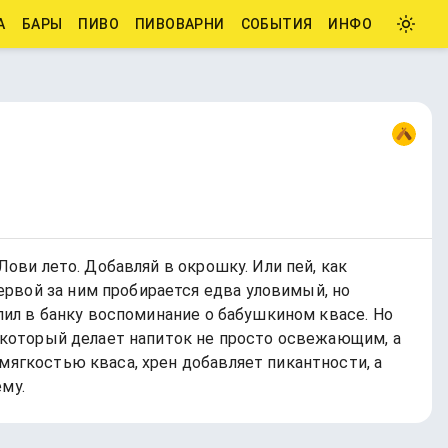
А
БАРЫ
ПИВО
ПИВОВАРНИ
СОБЫТИЯ
ИНФО
Лови лето. Добавляй в окрошку. Или пей, как
рвой за ним пробирается едва уловимый, но
влил в банку воспоминание о бабушкином квасе. Но
, который делает напиток не просто освежающим, а
мягкостью кваса, хрен добавляет пикантности, а
му.