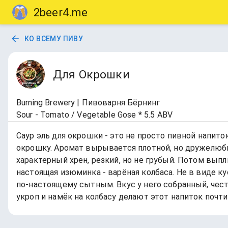
2beer4.me
КО ВСЕМУ ПИВУ
Для Окрошки
Burning Brewery | Пивоварня Бёрнинг
Sour - Tomato / Vegetable Gose * 5.5 ABV
Саур эль для окрошки - это не просто пивной напито
окрошку. Аромат вырывается плотной, но дружелюбн
характерный хрен, резкий, но не грубый. Потом выпл
настоящая изюминка - варёная колбаса. Не в виде к
по-настоящему сытным. Вкус у него собранный, чест
укроп и намёк на колбасу делают этот напиток почт