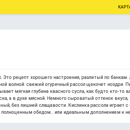
КАРТ
к. Это рецепт хорошего настроения, разлитый по банкам. 
ой волной: свежий огуречный рассол щекочет ноздри. Пе
ывает мягкая глубина квасного сусла, как будто кто-то 
уска, а в духе мясной. Немного сыроватый оттенок вкуса
ный, без лишней слащавости. Кислинка рассола играет с 
и полноценным обедом... или идеальным дополнением к не