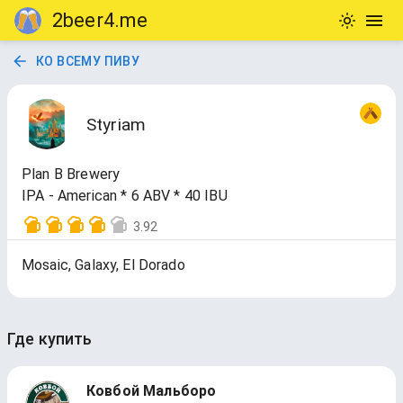
2beer4.me
КО ВСЕМУ ПИВУ
Styriam
Plan B Brewery
IPA - American * 6 ABV * 40 IBU
3.92
Mosaic, Galaxy, El Dorado
Где купить
Ковбой Мальборо