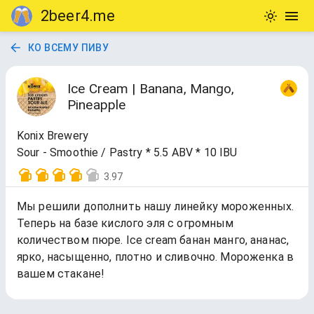
2beer4.me
КО ВСЕМУ ПИВУ
Ice Cream | Banana, Mango,
Pineapple
Konix Brewery
Sour - Smoothie / Pastry * 5.5 ABV * 10 IBU
3.97
Мы решили дополнить нашу линейку мороженных.
Теперь на базе кислого эля с огромным
количеством пюре. Iсe cream банан манго, ананас,
ярко, насыщенно, плотно и сливочно. Мороженка в
вашем стакане!