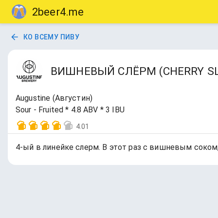
2beer4.me
КО ВСЕМУ ПИВУ
ВИШНЕВЫЙ СЛЁРМ (CHERRY S
Augustine (Августин)
Sour - Fruited * 4.8 ABV * 3 IBU
4.01
4-ый в линейке слерм. В этот раз с вишневым соком,