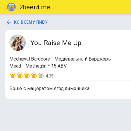
2beer4.me
КО ВСЕМУ ПИВУ
You Raise Me Up
Mędiæval Bardcore - Мёдiевальный Бардкоръ
Mead - Metheglin * 15 ABV
4.35
Боше с мацератом ягод лимонника