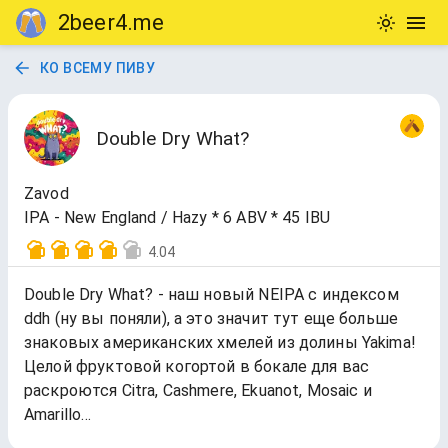
2beer4.me
КО ВСЕМУ ПИВУ
Double Dry What?
Zavod
IPA - New England / Hazy * 6 ABV * 45 IBU
4.04
Double Dry What? - наш новый NEIPA с индексом
ddh (ну вы поняли), а это значит тут еще больше
знаковых американских хмелей из долины Yakima!
Целой фруктовой когортой в бокале для вас
раскроются Citra, Cashmere, Ekuanot, Mosaic и
Amarillo…