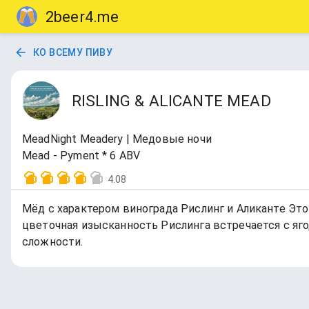
2beer4.me
КО ВСЕМУ ПИВУ
RISLING & ALICANTE MEAD
MeadNight Meadery | Медовые ночи
Mead - Pyment * 6 ABV
4.08
Мёд с характером винограда Рислинг и Аликанте Это 
цветочная изысканность Рислинга встречается с яго
сложности.