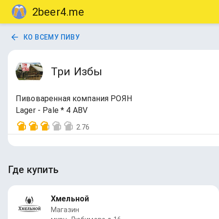
2beer4.me
КО ВСЕМУ ПИВУ
Три Избы
Пивоваренная компания РОЯН
Lager - Pale * 4 ABV
2.76
Где купить
Хмельной
Магазин