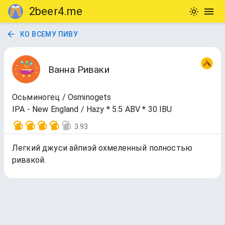
2beer4.me
КО ВСЕМУ ПИВУ
Ванна Риваки
Осьминогец / Osminogets
IPA - New England / Hazy * 5.5 ABV * 30 IBU
3.93
Легкий джуси айпиэй охмеленный полностью
ривакой.