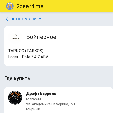
2beer4.me
КО ВСЕМУ ПИВУ
Бойлерное
ТАРКОС (TARKOS)
Lager - Pale * 4.7 ABV
Где купить
ДрафтБаррель
Магазин
ул. Академика Северина, 7/1
Мирный