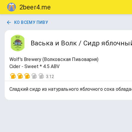
2beer4.me
КО ВСЕМУ ПИВУ
Васька и Волк / Сидр яблочны
Wolf's Brewery (Волковская Пивоварня)
Cider - Sweet * 4.5 ABV
3.12
Сладкий сидр из натурального яблочного сока облад