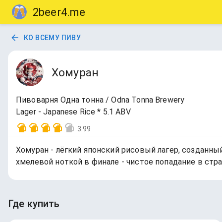
2beer4.me
КО ВСЕМУ ПИВУ
Хомуран
Пивоварня Одна тонна / Odna Tonna Brewery
Lager - Japanese Rice * 5.1 ABV
3.99
Хомуран - лёгкий японский рисовый лагер, созданн
хмелевой ноткой в финале - чистое попадание в стр
Где купить