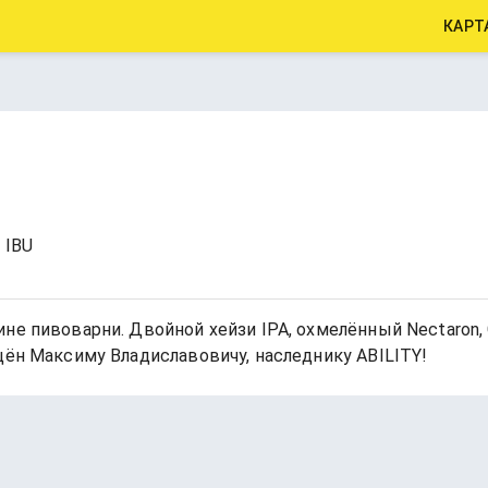
КАРТ
0 IBU
не пивоварни. Двойной хейзи IPA, охмелённый Nectaron, 
щён Максиму Владиславовичу, наследнику ABILITY!