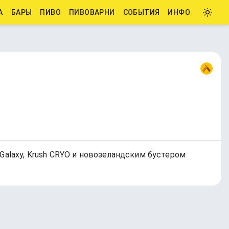
А
БАРЫ
ПИВО
ПИВОВАРНИ
СОБЫТИЯ
ИНФО
Galaxy, Krush CRYO и новозеландским бустером