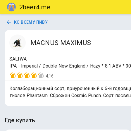
2beer4.me
КО ВСЕМУ ПИВУ
MAGNUS MAXIMUS
SALIWA
IPA - Imperial / Double New England / Hazy * 8.1 ABV * 3
4.16
Коллаборационный сорт, приуроченный к 6-й годовщи
тиолов Phantasm. Сброжен Cosmic Punch. Сорт посвя
Где купить