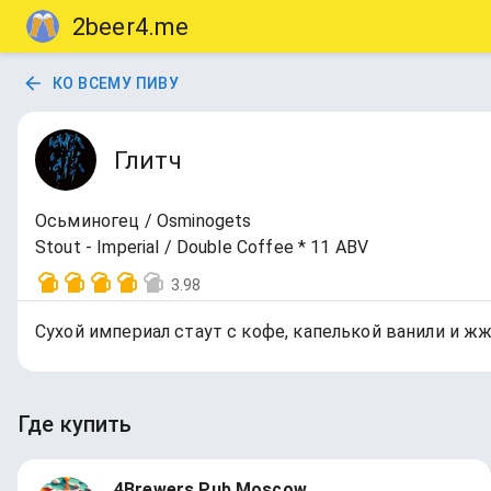
2beer4.me
КО ВСЕМУ ПИВУ
Глитч
Осьминогец / Osminogets
Stout - Imperial / Double Coffee * 11 ABV
3.98
Сухой империал стаут с кофе, капелькой ванили и ж
Где купить
4Brewers Pub Moscow