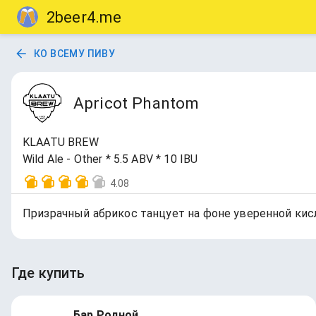
2beer4.me
КО ВСЕМУ ПИВУ
Apricot Phantom
KLAATU BREW
Wild Ale - Other * 5.5 ABV * 10 IBU
4.08
Призрачный абрикос танцует на фоне уверенной кисл
Где купить
Бар Родной