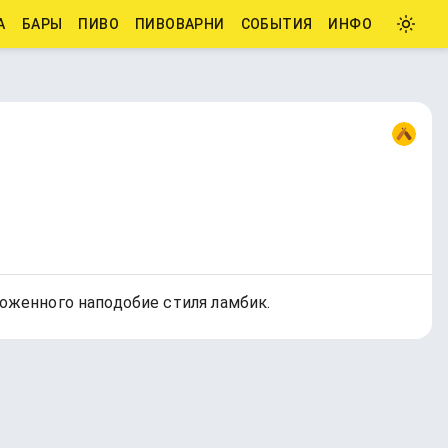
А
БАРЫ
ПИВО
ПИВОВАРНИ
СОБЫТИЯ
ИНФО
роженного наподобие стиля ламбик.