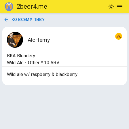
2beer4.me
КО ВСЕМУ ПИВУ
AlcHemy
BKA Blendery
Wild Ale - Other * 10 ABV
Wild ale w/ raspberry & blackberry