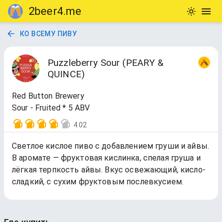
2beer4.me
КО ВСЕМУ ПИВУ
Puzzleberry Sour (PEARY &
QUINCE)
Red Button Brewery
Sour - Fruited * 5 ABV
4.02
Светлое кислое пиво с добавлением груши и айвы.
В аромате — фруктовая кислинка, спелая груша и
лёгкая терпкость айвы. Вкус освежающий, кисло-
сладкий, с сухим фруктовым послевкусием.