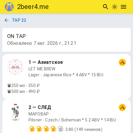
2beer4.me
TAP 22
ON TAP
Обновлено
7 авг. 2026 г., 21:21
1 — Азиатское
LET ME BREW
Lager - Japanese Rice * 4 ABV * 15 IBU
250 мл - 350 ₽
500 мл - 490 ₽
2 — СЛЕД
МАРОВАР
Pilsner - Czech / Bohemian * 5.2 ABV * 14 IBU
3.80
(149 чекинов)