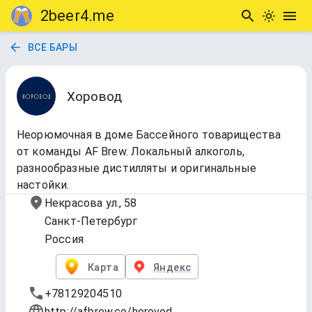
2beer4.me
ВСЕ БАРЫ
Хоровод
Неорюмочная в доме Бассейного товарищества
от команды AF Brew. Локальный алкоголь,
разнообразные дистилляты и оригинальные
настойки.
Некрасова ул., 58
Санкт-Петербург
Россия
Карта
Яндекс
+78129204510
http://afbrew.co/horovod