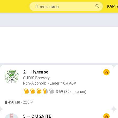
КАРТ
2 — Нулевое
CHIBIS Brewery
Non-Alcoholic - Lager * 0.4 ABV
3.59
(89 чекинов)
450 мл - 220 ₽
5 — C U 2NITE