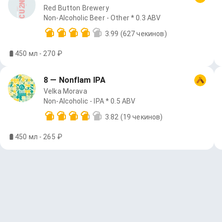
Red Button Brewery
Non-Alcoholic Beer - Other * 0.3 ABV
3.99
(627 чекинов)
450 мл - 270 ₽
8 — Nonflam IPA
Velka Morava
Non-Alcoholic - IPA * 0.5 ABV
3.82
(19 чекинов)
450 мл - 265 ₽