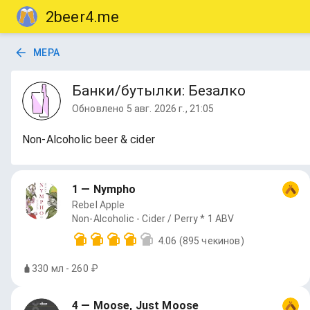
2beer4.me
МЕРА
Банки/бутылки: Безалко
Обновлено
5 авг. 2026 г., 21:05
Non-Alcoholic beer & cider
1 — Nympho
Rebel Apple
Non-Alcoholic - Cider / Perry * 1 ABV
4.06
(895 чекинов)
330 мл - 260 ₽
4 — Moose, Just Moose