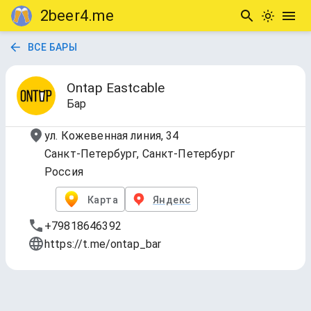
2beer4.me
ВСЕ БАРЫ
Ontap Eastcable
Бар
ул. Кожевенная линия, 34
Санкт-Петербург, Санкт-Петербург
Россия
Карта
Яндекс
+79818646392
https://t.me/ontap_bar
TAP LIST
Обновлено
17 июл. 2026 г., 18:09