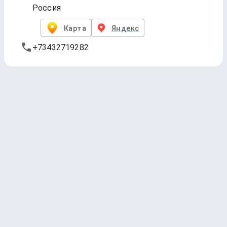
Россия
Карта
Яндекс
+73432719282
Географ (бар.)
Обновлено
26 дек. 2025 г., 19:19
1 — Лапки Загребущие [Blueberry +
Bilberry]
4BREWERS
Sour - Fruited Gose * 6.9 ABV
4.01
(493 чекина)
2 — Грибы Судьбы
4BREWERS
Sour - Other Gose * 5 ABV