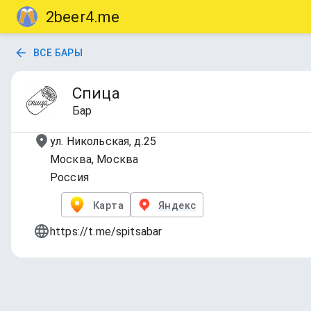
2beer4.me
ВСЕ БАРЫ
Спица
Бар
ул. Никольская, д.25
Москва, Москва
Россия
Карта
Яндекс
https://t.me/spitsabar
On Tap
Обновлено
7 авг. 2026 г., 21:27