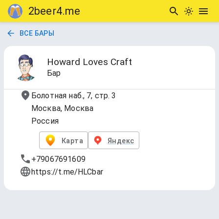
2beer4.me
ВСЕ БАРЫ
Howard Loves Craft
Бар
Болотная наб., 7, стр. 3
Москва, Москва
Россия
Карта
Яндекс
+79067691609
https://t.me/HLCbar
Розлив / Краны
Обновлено
7 авг. 2026 г., 19:24