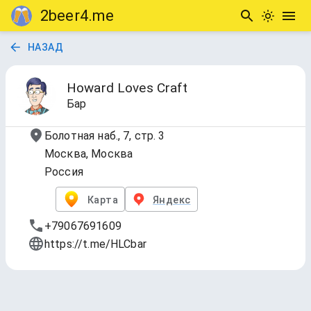
2beer4.me
НАЗАД
Howard Loves Craft
Бар
Болотная наб., 7, стр. 3
Москва, Москва
Россия
Карта
Яндекс
+79067691609
https://t.me/HLCbar
Розлив / Краны
Обновлено
17 июл. 2026 г., 18:08