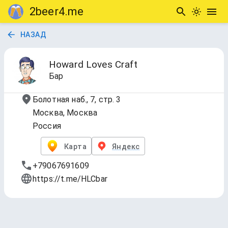
2beer4.me
НАЗАД
Howard Loves Craft
Бар
Болотная наб., 7, стр. 3
Москва, Москва
Россия
Карта
Яндекс
+79067691609
https://t.me/HLCbar
Розлив / Краны
Обновлено
7 авг. 2026 г., 19:24