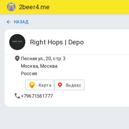
2beer4.me
НАЗАД
Right Hops | Depo
Лесная ул., 20, стр. 3
Москва, Москва
Россия
Карта
Яндекс
+79671561777
TAP LIST 1
Обновлено
17 июл. 2026 г., 18:14