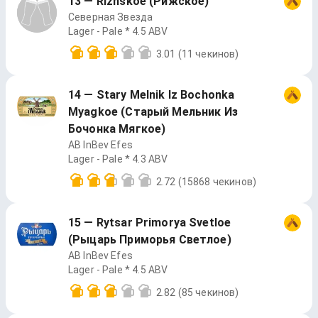
13 — Rizhskoe (Рижское)
Северная Звезда
Lager - Pale * 4.5 ABV
3.01
(11 чекинов)
14 — Stary Melnik Iz Bochonka
Myagkoe (Старый Мельник Из
Бочонка Мягкое)
AB InBev Efes
Lager - Pale * 4.3 ABV
2.72
(15868 чекинов)
15 — Rytsar Primorya Svetloe
(Рыцарь Приморья Светлое)
AB InBev Efes
Lager - Pale * 4.5 ABV
2.82
(85 чекинов)