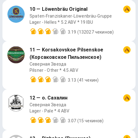
10 — Löwenbräu Original
Spaten-Franziskaner-Löwenbräu-Gruppe
Lager - Helles * 5.2 ABV * 19 IBU
3.19
(132027 чекинов)
11 — Korsakovskoe Pilsenskoe
(Корсаковское Пильзенское)
Северная Звезда
Pilsner - Other * 4.5 ABV
3.13
(41 чекин)
12 — о. Сахалин
Северная Звезда
Lager - Pale * 4 ABV
3.07
(15 чекинов)