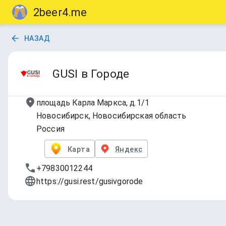
2beer4.me
НАЗАД
GUSI в Городе
площадь Карла Маркса, д.1/1
Новосибирск, Новосибирская область
Россия
Карта
Яндекс
+79830012244
https://gusi.rest/gusivgorode
GUSI HА КРАНЕ🍻