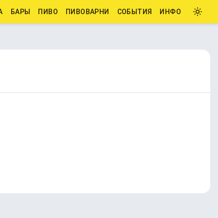
А
БАРЫ
ПИВО
ПИВОВАРНИ
СОБЫТИЯ
ИНФО
Миды/Браггот🐝🍯