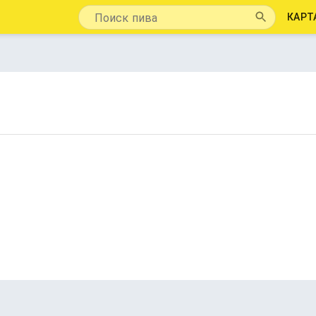
КАРТ
Gusi в банке❤️🦢