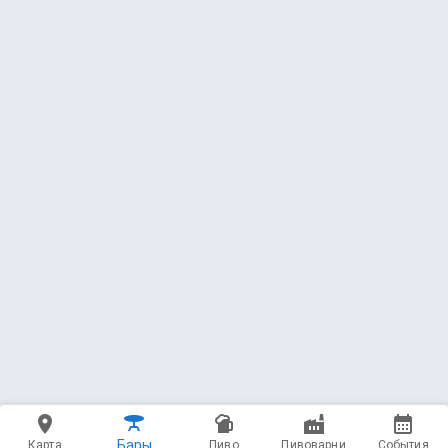
9 напитков
Gusi в банке🆒🪿
31 напиток
Пиво Безалкогольное🅱️🅰️
3 напитка
Пиво Фруктовое🍑
Сидры🍎
3 напитка
Бары
Карта
Пиво
Пивоварни
События