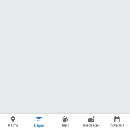
ПИВО НА КРАНАХ
12 напитков
Фасовка
154 напитка
Бары
Карта
Пиво
Пивоварни
События