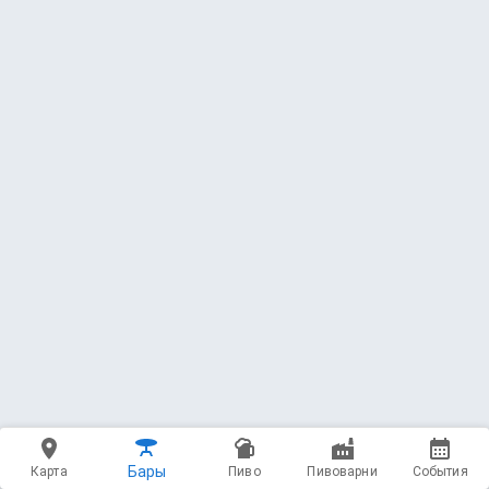
ПИВО НА КРАНАХ
12 напитков
Фасовка
154 напитка
Бары
Карта
Пиво
Пивоварни
События