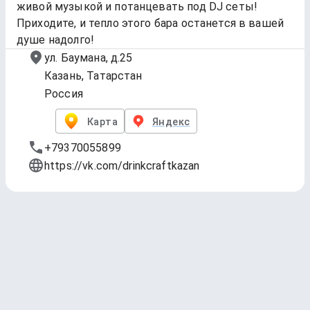
живой музыкой и потанцевать под DJ сеты!
Приходите, и тепло этого бара останется в вашей
душе надолго!
ул. Баумана, д.25
Казань, Татарстан
Россия
Карта
Яндекс
+79370055899
https://vk.com/drinkcraftkazan
A Что это у нас на кранах?
Обновлено
2 июл. 2026 г., 23:09
1 — Дно Культуры
Drink Craft
Lager - Pale * 4.9 ABV * 10 IBU