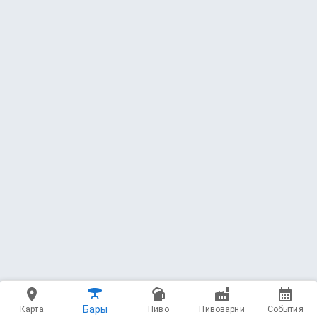
11 — BUT70N 0F 481L17Y
Red Button Brewery
Freeze-Distilled Beer * 30 ABV
4.39
(168 чекинов)
100 мл - 800 ₽
12 — Квасъ
WS Brew
Kvass * 0.5 ABV
3.67
(10 чекинов)
400 мл - 250 ₽
Бары
Карта
Пиво
Пивоварни
События