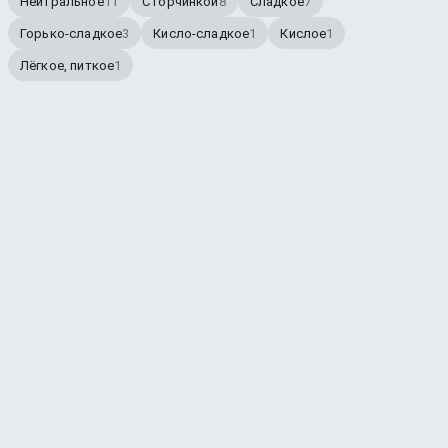
Нейтральное
11
С горчинкой
8
Сладкое
7
Горько-сладкое
3
Кисло-сладкое
1
Кислое
1
Лёгкое, питкое
1
СЕГОДНЯ НА КРАНАХ НА МЕТАЛЛУРГОВ
Обновлено
8 авг. 2026 г., 19:08
1 — Лимонад
Сладкое
1 л - 110 ₽
2 — Русский Лагер
АСБ Групп (ASB Group)
Lager - Pale * 4.5 ABV
5 чекинов
Сладкое