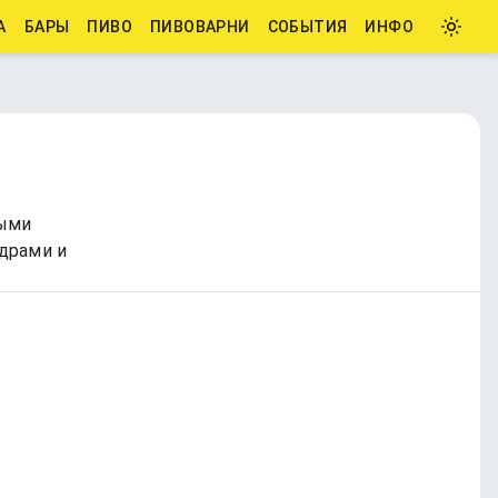
А
БАРЫ
ПИВО
ПИВОВАРНИ
СОБЫТИЯ
ИНФО
мыми
драми и