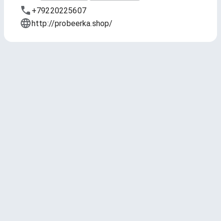
+79220225607
http://probeerka.shop/
На кранах
Обновлено
5 авг. 2026 г., 17:52
1 — Black Sheep Irish Stout
Объединённые Пивоварни - Холдинг
Stout - Irish Dry * 4 ABV
3.61
(3126 чекинов)
500 мл - 350 ₽
2 — Black Sheep Irish Lager
Объединённые Пивоварни - Холдинг
Lager - Amber / Red * 5 ABV
3.67
(303 чекина)