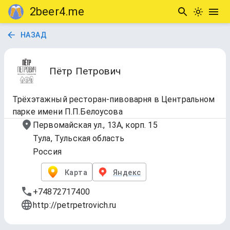
2beer4.me
НАЗАД
Пётр Петрович
Трёхэтажный ресторан-пивоварня в Центральном
парке имени П.П.Белоусова
Первомайская ул., 13А, корп. 15
Тула, Тульская область
Россия
Карта
Яндекс
+74872717400
http://petrpetrovich.ru