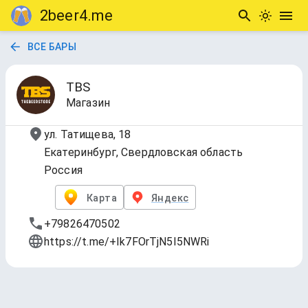
2beer4.me
ВСЕ БАРЫ
TBS
Магазин
ул. Татищева, 18
Екатеринбург, Свердловская область
Россия
Карта
Яндекс
+79826470502
https://t.me/+Ik7FOrTjN5I5NWRi
Пиво на Кранах
Обновлено
3 июл. 2026 г., 12:28