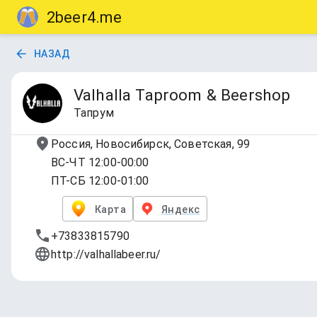
2beer4.me
НАЗАД
Valhalla Taproom & Beershop
Тапрум
Россия, Новосибирск, Советская, 99
ВС-ЧТ 12:00-00:00
ПТ-СБ 12:00-01:00
Карта
Яндекс
+73833815790
http://valhallabeer.ru/
1 - Краны!