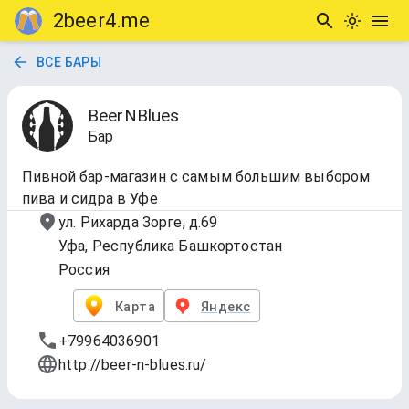
2beer4.me
ВСЕ БАРЫ
BeerNBlues
Бар
Пивной бар-магазин с самым большим выбором
пива и сидра в Уфе
ул. Рихарда Зорге, д.69
Уфа, Республика Башкортостан
Россия
Карта
Яндекс
+79964036901
http://beer-n-blues.ru/